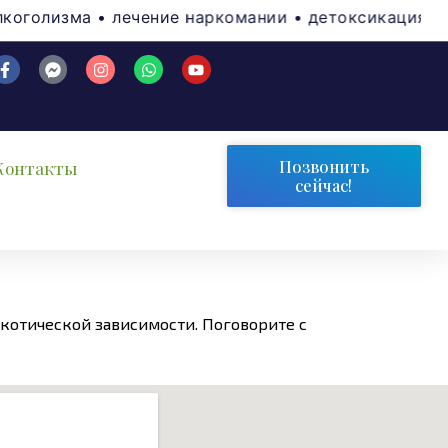
а • лечение наркомании • детоксикация • психотер
Позвонить
Контакты
сейчас!
ркотической зависимости. Поговорите с