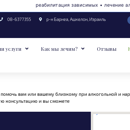
реабилитация зависимых • лечение алкоголизм
08-6377355
р-н Барнеа, Ашкелон, Израиль
и услуги
Как мы лечим?
Отзывы
о помочь вам или вашему близкому при алкогольной и на
ую консультацию и вы сможете